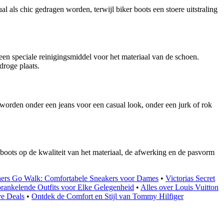
l als chic gedragen worden, terwijl biker boots een stoere uitstraling
een speciale reinigingsmiddel voor het materiaal van de schoen.
droge plaats.
orden onder een jeans voor een casual look, onder een jurk of rok
 boots op de kwaliteit van het materiaal, de afwerking en de pasvorm
ers Go Walk: Comfortabele Sneakers voor Dames
•
Victorias Secret
Sprankelende Outfits voor Elke Gelegenheid
•
Alles over Louis Vuitton
ve Deals
•
Ontdek de Comfort en Stijl van Tommy Hilfiger