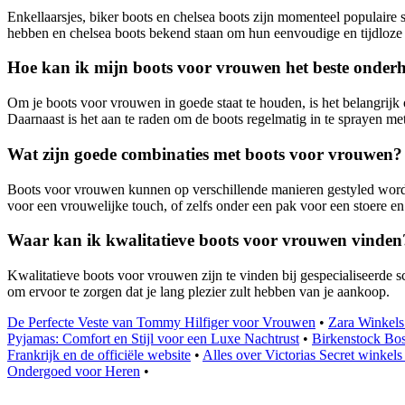
Enkellaarsjes, biker boots en chelsea boots zijn momenteel populaire s
hebben en chelsea boots bekend staan om hun eenvoudige en tijdloze
Hoe kan ik mijn boots voor vrouwen het beste onde
Om je boots voor vrouwen in goede staat te houden, is het belangrijk
Daarnaast is het aan te raden om de boots regelmatig in te sprayen met
Wat zijn goede combinaties met boots voor vrouwen?
Boots voor vrouwen kunnen op verschillende manieren gestyled worde
voor een vrouwelijke touch, of zelfs onder een pak voor een stoere en 
Waar kan ik kwalitatieve boots voor vrouwen vinden
Kwalitatieve boots voor vrouwen zijn te vinden bij gespecialiseerde s
om ervoor te zorgen dat je lang plezier zult hebben van je aankoop.
De Perfecte Veste van Tommy Hilfiger voor Vrouwen
•
Zara Winkels 
Pyjamas: Comfort en Stijl voor een Luxe Nachtrust
•
Birkenstock Bos
Frankrijk en de officiële website
•
Alles over Victorias Secret winkels
Ondergoed voor Heren
•