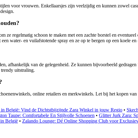
tijlen voor vrouwen. Enkellaarsjes zijn veelzijdig en kunnen zowel casua
 design.
rhouden?
 om ze regelmatig schoon te maken met een zachte borstel en eventueel 
 een water- en vuilafstotende spray en ze op te bergen op een koele en 
n, afhankelijk van de gelegenheid. Ze kunnen bijvoorbeeld gedragen w
trendy uitstraling.
?
choenenwinkels, online retailers en merkwinkels. Let bij het kopen van
in België: Vind de Dichtstbijzijnde Zara Winkel in jouw Regio
•
Skech
ton Taupe: Comfortabele En Stijlvolle Schoenen
•
Glitter Jurk Zara: 
 in België
•
Zalando Lounge: Dé Online Shopping Club voor Exclusie