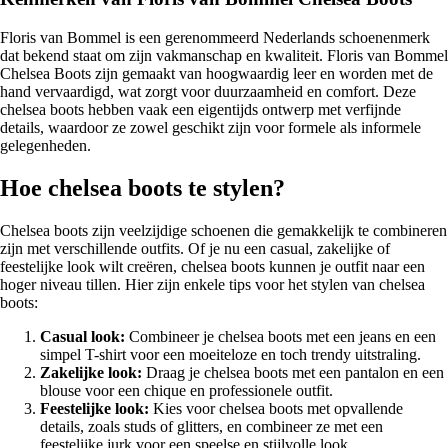
Floris van Bommel is een gerenommeerd Nederlands schoenenmerk
dat bekend staat om zijn vakmanschap en kwaliteit. Floris van Bommel
Chelsea Boots zijn gemaakt van hoogwaardig leer en worden met de
hand vervaardigd, wat zorgt voor duurzaamheid en comfort. Deze
chelsea boots hebben vaak een eigentijds ontwerp met verfijnde
details, waardoor ze zowel geschikt zijn voor formele als informele
gelegenheden.
Hoe chelsea boots te stylen?
Chelsea boots zijn veelzijdige schoenen die gemakkelijk te combineren
zijn met verschillende outfits. Of je nu een casual, zakelijke of
feestelijke look wilt creëren, chelsea boots kunnen je outfit naar een
hoger niveau tillen. Hier zijn enkele tips voor het stylen van chelsea
boots:
Casual look:
Combineer je chelsea boots met een jeans en een
simpel T-shirt voor een moeiteloze en toch trendy uitstraling.
Zakelijke look:
Draag je chelsea boots met een pantalon en een
blouse voor een chique en professionele outfit.
Feestelijke look:
Kies voor chelsea boots met opvallende
details, zoals studs of glitters, en combineer ze met een
feestelijke jurk voor een speelse en stijlvolle look.