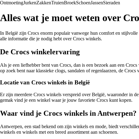
Ontmoeting
Jurken
Zakken
Truien
Broek
Schoen
Jassen
Sieraden
Alles wat je moet weten over Cr
In België zijn Crocs enorm populair vanwege hun comfort en stijlvolle 
alle informatie die je nodig hebt over Crocs winkels.
De Crocs winkelervaring
Als je een liefhebber bent van Crocs, dan is een bezoek aan een Crocs 
op zoek bent naar klassieke clogs, sandalen of regenlaarzen, de Crocs w
Locatie van Crocs winkels in België
Er zijn meerdere Crocs winkels verspreid over België, waaronder in de 
gemak vind je een winkel waar je jouw favoriete Crocs kunt kopen.
Waar vind je Crocs winkels in Antwerpen?
Antwerpen, een stad bekend om zijn winkels en mode, biedt verschillen
winkels en winkels met een breed assortiment aan schoenen.