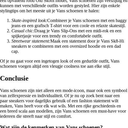
een opvallend rood Old Skool model, Vans schoenen zijn veelzijdig en
kunnen met verschillende outfits worden gestyled. Hier zijn enkele
stylingtips om het meeste uit je Vans schoenen te halen:
Skate-inspired look:
Combineer je Vans schoenen met een baggy
jeans en een grafisch T-shirt voor een coole en relaxte skatestijl.
Casual chic:
Draag je Vans Slip-Ons met een midi-rok en een
spijkerjasje voor een trendy en comfortabele outfit.
Streetwear statement:
Maak een statement door je Vans Sk8-Hi
sneakers te combineren met een oversized hoodie en een dad
cap.
Of je nu gaat voor een ingetogen look of een gedurfde outfit, Vans
schoenen voegen altijd een vleugje coolness toe aan elke stijl.
Conclusie
Vans schoenen zijn niet alleen een mode-icoon, maar ook een symbool
van zelfexpressie en individualiteit. Of je nu op zoek bent naar een
paar sneakers voor dagelijks gebruik of een fashion statement wilt
maken, Vans heeft voor elk wat wils. Met een rijke geschiedenis en
een breed scala aan modellen, zijn Vans schoenen een must-have voor
iedereen die streeft naar stijl en comfort.
Wat zijn de kenmerken van Vans schoenen?