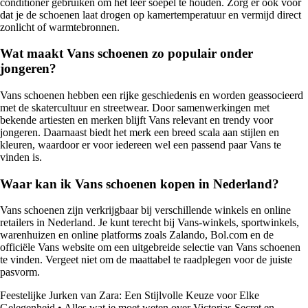
conditioner gebruiken om het leer soepel te houden. Zorg er ook voor
dat je de schoenen laat drogen op kamertemperatuur en vermijd direct
zonlicht of warmtebronnen.
Wat maakt Vans schoenen zo populair onder
jongeren?
Vans schoenen hebben een rijke geschiedenis en worden geassocieerd
met de skatercultuur en streetwear. Door samenwerkingen met
bekende artiesten en merken blijft Vans relevant en trendy voor
jongeren. Daarnaast biedt het merk een breed scala aan stijlen en
kleuren, waardoor er voor iedereen wel een passend paar Vans te
vinden is.
Waar kan ik Vans schoenen kopen in Nederland?
Vans schoenen zijn verkrijgbaar bij verschillende winkels en online
retailers in Nederland. Je kunt terecht bij Vans-winkels, sportwinkels,
warenhuizen en online platforms zoals Zalando, Bol.com en de
officiële Vans website om een uitgebreide selectie van Vans schoenen
te vinden. Vergeet niet om de maattabel te raadplegen voor de juiste
pasvorm.
Feestelijke Jurken van Zara: Een Stijlvolle Keuze voor Elke
Gelegenheid
•
Alles wat je moet weten over Victorias Secret en