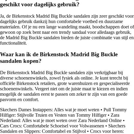
geschikt voor dagelijks gebruik?
Ja, de Birkenstock Madrid Big Buckle sandalen zijn zeer geschikt voor
dagelijks gebruik dankzij hun comfortabele voetbed en duurzame
materialen. Of je nu een lange wandeling maakt, boodschappen doet of
gewoon op zoek bent naar een trendy sandaal voor alledaags gebruik,
de Madrid Big Buckle sandalen bieden de juiste combinatie van stijl en
functionaliteit.
Waar kan ik de Birkenstock Madrid Big Buckle
sandalen kopen?
De Birkenstock Madrid Big Buckle sandalen zijn verkrijgbaar bij
diverse schoenenwinkels, zowel fysiek als online. Je kunt terecht bij
officiële Birkenstock retailers, grote warenhuizen en gespecialiseerde
schoenenwinkels. Vergeet niet om de juiste maat te kiezen en indien
mogelijk de sandalen eerst te passen om zeker te zijn van een goede
pasvorm en comfort.
Skechers Dames Instappers: Alles wat je moet weten
•
Pull Tommy
Hilfiger: Stijlvolle Truien en Vesten van Tommy Hilfiger
•
Zara
Nederland: Alles wat je moet weten over Zara Nederland Online
•
Cars Crocs: Comfortabele Schoeisel voor Volwassenen
•
Skechers
Sandalen en Slippers: Comfortabel en Stijlvol
•
Crocs voor heren: