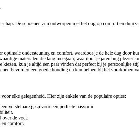
?
nschap. De schoenen zijn ontworpen met het oog op comfort en duurza
optimale ondersteuning en comfort, waardoor je de hele dag door kunt 
ardige materialen die lang meegaan, waardoor je jarenlang plezier k
iezen, kun je altijd een paar vinden dat perfect bij je persoonlijke stijl
nen bevordert een goede houding en kan helpen bij het voorkomen va
n voor elke gelegenheid. Hier zijn enkele van de populaire opties:
een verstelbare gesp voor een perfecte pasvorm.
liteit.
d over de voet.
 en comfort.