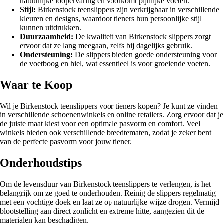
natuurlijke loopervaring en voorkomt pijnlijke voeten.
Stijl:
Birkenstock teenslippers zijn verkrijgbaar in verschillende
kleuren en designs, waardoor tieners hun persoonlijke stijl
kunnen uitdrukken.
Duurzaamheid:
De kwaliteit van Birkenstock slippers zorgt
ervoor dat ze lang meegaan, zelfs bij dagelijks gebruik.
Ondersteuning:
De slippers bieden goede ondersteuning voor
de voetboog en hiel, wat essentieel is voor groeiende voeten.
Waar te Koop
Wil je Birkenstock teenslippers voor tieners kopen? Je kunt ze vinden
in verschillende schoenenwinkels en online retailers. Zorg ervoor dat je
de juiste maat kiest voor een optimale pasvorm en comfort. Veel
winkels bieden ook verschillende breedtematen, zodat je zeker bent
van de perfecte pasvorm voor jouw tiener.
Onderhoudstips
Om de levensduur van Birkenstock teenslippers te verlengen, is het
belangrijk om ze goed te onderhouden. Reinig de slippers regelmatig
met een vochtige doek en laat ze op natuurlijke wijze drogen. Vermijd
blootstelling aan direct zonlicht en extreme hitte, aangezien dit de
materialen kan beschadigen.