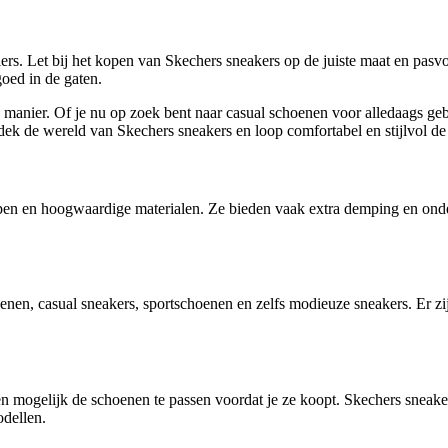
ilers. Let bij het kopen van Skechers sneakers op de juiste maat en pasv
oed in de gaten.
manier. Of je nu op zoek bent naar casual schoenen voor alledaags geb
dek de wereld van Skechers sneakers en loop comfortabel en stijlvol de 
en en hoogwaardige materialen. Ze bieden vaak extra demping en onders
nen, casual sneakers, sportschoenen en zelfs modieuze sneakers. Er zi
en mogelijk de schoenen te passen voordat je ze koopt. Skechers sneak
odellen.