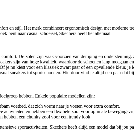
fort en stijl. Het merk combineert ergonomisch design met moderne tren
oek bent naar casual schoeisel, Skechers heeft het allemaal.
comfort. De zolen zijn vaak voorzien van demping en ondersteuning, z
akers zijn van hoge kwaliteit, waardoor de schoenen lang meegaan en b
 je nu kiest voor een klassiek zwart paar of een opvallende kleur, je loo
ual sneakers tot sportschoenen. Hierdoor vind je altijd een paar dat bij 
 doelgroep hebben. Enkele populaire modellen zijn:
oam voetbed, dat zich vormt naar je voeten voor extra comfort.
e activiteiten en hebben een flexibele zool voor optimale bewegingsvri
 en hebben een chunky zool voor een trendy look.
ensieve sportactiviteiten, Skechers heeft altijd een model dat bij jou pa