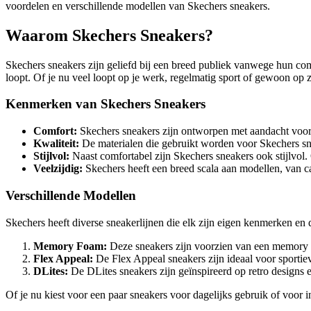
voordelen en verschillende modellen van Skechers sneakers.
Waarom Skechers Sneakers?
Skechers sneakers zijn geliefd bij een breed publiek vanwege hun com
loopt. Of je nu veel loopt op je werk, regelmatig sport of gewoon op z
Kenmerken van Skechers Sneakers
Comfort:
Skechers sneakers zijn ontworpen met aandacht voor 
Kwaliteit:
De materialen die gebruikt worden voor Skechers sne
Stijlvol:
Naast comfortabel zijn Skechers sneakers ook stijlvol. Of
Veelzijdig:
Skechers heeft een breed scala aan modellen, van cas
Verschillende Modellen
Skechers heeft diverse sneakerlijnen die elk zijn eigen kenmerken en
Memory Foam:
Deze sneakers zijn voorzien van een memory f
Flex Appeal:
De Flex Appeal sneakers zijn ideaal voor sportiev
DLites:
De DLites sneakers zijn geïnspireerd op retro designs
Of je nu kiest voor een paar sneakers voor dagelijks gebruik of voor int