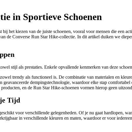
ie in Sportieve Schoenen
est bij het kiezen van de juiste schoenen, vooral voor mensen die een ac
g van de Converse Run Star Hike-collectie. In dit artikel duiken we di
appen
el stijl als prestaties. Enkele opvallende kenmerken van deze schoen
owel trendy als functioneel is. De combinatie van materialen en kleure
n geavanceerde dempingstechnologie, waardoor elke stap comfortabel e
n producten, en de Run Star Hike-schoenen vormen hierop geen uitzonde
je Tijd
schikt voor verschillende gelegenheden. Of je nu gaat hardlopen, wan
rkrijgbaar in verschillende kleuren en maten, waardoor er voor iedereen