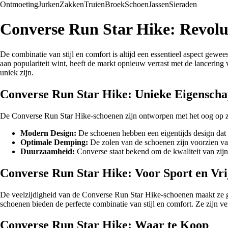
Ontmoeting
Jurken
Zakken
Truien
Broek
Schoen
Jassen
Sieraden
Converse Run Star Hike: Revolut
De combinatie van stijl en comfort is altijd een essentieel aspect gewe
aan populariteit wint, heeft de markt opnieuw verrast met de lancerin
uniek zijn.
Converse Run Star Hike: Unieke Eigensch
De Converse Run Star Hike-schoenen zijn ontworpen met het oog op zow
Modern Design:
De schoenen hebben een eigentijds design dat z
Optimale Demping:
De zolen van de schoenen zijn voorzien va
Duurzaamheid:
Converse staat bekend om de kwaliteit van zij
Converse Run Star Hike: Voor Sport en Vri
De veelzijdigheid van de Converse Run Star Hike-schoenen maakt ze ge
schoenen bieden de perfecte combinatie van stijl en comfort. Ze zijn ve
Converse Run Star Hike: Waar te Koop