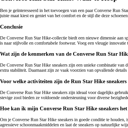
Ben je geïnteresseerd in het toevoegen van een paar Converse Run Star H
juiste maat kiest en geniet van het comfort en de stijl die deze schoene
Conclusie
De Converse Run Star Hike-collectie biedt een nieuwe dimensie aan s
is naar stijlvolle en comfortabele footwear. Voeg een vleugje innovati
Wat zijn de kenmerken van de Converse Run Star Hik
De Converse Run Star Hike sneakers zijn een unieke combinatie van de
extra stabiliteit. Daarnaast zijn ze vaak voorzien van opvallende details
Voor welke activiteiten zijn de Run Star Hike sneakers
De Converse Run Star Hike sneakers zijn ideaal voor dagelijks gebruik
stevige zool bieden ze voldoende ondersteuning voor diverse bezighed
Hoe kan ik mijn Converse Run Star Hike sneakers he
Om je Converse Run Star Hike sneakers in goede conditie te houden, is
agressieve schoonmaakmiddelen en laat de sneakers op natuurlijke wijze 