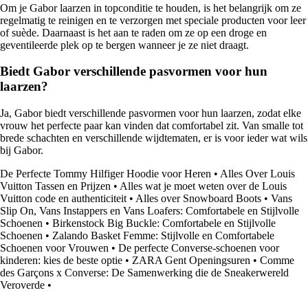
Om je Gabor laarzen in topconditie te houden, is het belangrijk om ze
regelmatig te reinigen en te verzorgen met speciale producten voor leer
of suède. Daarnaast is het aan te raden om ze op een droge en
geventileerde plek op te bergen wanneer je ze niet draagt.
Biedt Gabor verschillende pasvormen voor hun
laarzen?
Ja, Gabor biedt verschillende pasvormen voor hun laarzen, zodat elke
vrouw het perfecte paar kan vinden dat comfortabel zit. Van smalle tot
brede schachten en verschillende wijdtematen, er is voor ieder wat wils
bij Gabor.
De Perfecte Tommy Hilfiger Hoodie voor Heren
•
Alles Over Louis
Vuitton Tassen en Prijzen
•
Alles wat je moet weten over de Louis
Vuitton code en authenticiteit
•
Alles over Snowboard Boots
•
Vans
Slip On, Vans Instappers en Vans Loafers: Comfortabele en Stijlvolle
Schoenen
•
Birkenstock Big Buckle: Comfortabele en Stijlvolle
Schoenen
•
Zalando Basket Femme: Stijlvolle en Comfortabele
Schoenen voor Vrouwen
•
De perfecte Converse-schoenen voor
kinderen: kies de beste optie
•
ZARA Gent Openingsuren
•
Comme
des Garçons x Converse: De Samenwerking die de Sneakerwereld
Veroverde
•