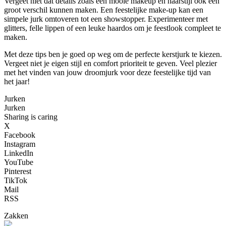
Vergeet niet dat details zoals een mooie makeup en haarstijl ook een
groot verschil kunnen maken. Een feestelijke make-up kan een
simpele jurk omtoveren tot een showstopper. Experimenteer met
glitters, felle lippen of een leuke haardos om je feestlook compleet te
maken.
Met deze tips ben je goed op weg om de perfecte kerstjurk te kiezen.
Vergeet niet je eigen stijl en comfort prioriteit te geven. Veel plezier
met het vinden van jouw droomjurk voor deze feestelijke tijd van
het jaar!
Jurken
Jurken
Sharing is caring
X
Facebook
Instagram
LinkedIn
YouTube
Pinterest
TikTok
Mail
RSS
Zakken