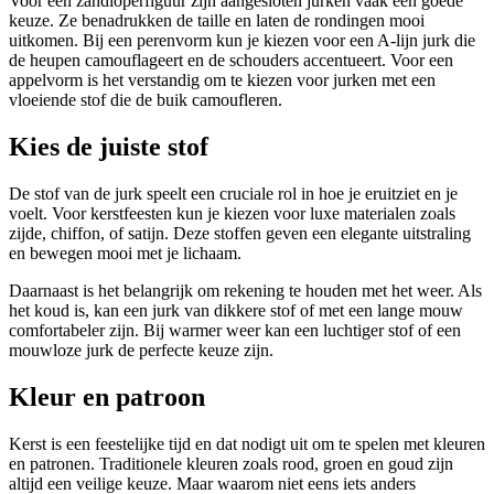
Voor een zandloperfiguur zijn aangesloten jurken vaak een goede
keuze. Ze benadrukken de taille en laten de rondingen mooi
uitkomen. Bij een perenvorm kun je kiezen voor een A-lijn jurk die
de heupen camouflageert en de schouders accentueert. Voor een
appelvorm is het verstandig om te kiezen voor jurken met een
vloeiende stof die de buik camoufleren.
Kies de juiste stof
De stof van de jurk speelt een cruciale rol in hoe je eruitziet en je
voelt. Voor kerstfeesten kun je kiezen voor luxe materialen zoals
zijde, chiffon, of satijn. Deze stoffen geven een elegante uitstraling
en bewegen mooi met je lichaam.
Daarnaast is het belangrijk om rekening te houden met het weer. Als
het koud is, kan een jurk van dikkere stof of met een lange mouw
comfortabeler zijn. Bij warmer weer kan een luchtiger stof of een
mouwloze jurk de perfecte keuze zijn.
Kleur en patroon
Kerst is een feestelijke tijd en dat nodigt uit om te spelen met kleuren
en patronen. Traditionele kleuren zoals rood, groen en goud zijn
altijd een veilige keuze. Maar waarom niet eens iets anders