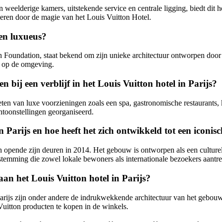
jn weelderige kamers, uitstekende service en centrale ligging, biedt dit 
overen door de magie van het Louis Vuitton Hotel.
 en luxueus?
on Foundation, staat bekend om zijn unieke architectuur ontworpen door
t op de omgeving.
 bij een verblijf in het Louis Vuitton hotel in Parijs?
ieten van luxe voorzieningen zoals een spa, gastronomische restaurants,
ntoonstellingen georganiseerd.
in Parijs en hoe heeft het zich ontwikkeld tot een iconi
 opende zijn deuren in 2014. Het gebouw is ontworpen als een culturel
estemming die zowel lokale bewoners als internationale bezoekers aantre
an het Louis Vuitton hotel in Parijs?
rijs zijn onder andere de indrukwekkende architectuur van het gebouw, d
Vuitton producten te kopen in de winkels.