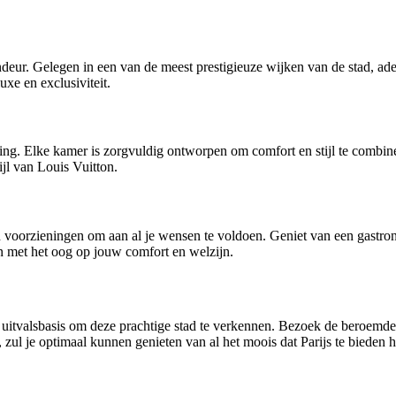
deur. Gelegen in een van de meest prestigieuze wijken van de stad, adem
xe en exclusiviteit.
ing. Elke kamer is zorgvuldig ontworpen om comfort en stijl te combin
jl van Louis Vuitton.
n voorzieningen om aan al je wensen te voldoen. Geniet van een gastron
n met het oog op jouw comfort en welzijn.
ale uitvalsbasis om deze prachtige stad te verkennen. Bezoek de beroem
zul je optimaal kunnen genieten van al het moois dat Parijs te bieden h