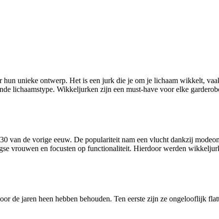
 hun unieke ontwerp. Het is een jurk die je om je lichaam wikkelt, vaak
ende lichaamstype. Wikkeljurken zijn een must-have voor elke garderobe,
n 30 van de vorige eeuw. De populariteit nam een vlucht dankzij modeon
agse vrouwen en focusten op functionaliteit. Hierdoor werden wikkelju
oor de jaren heen hebben behouden. Ten eerste zijn ze ongelooflijk fl