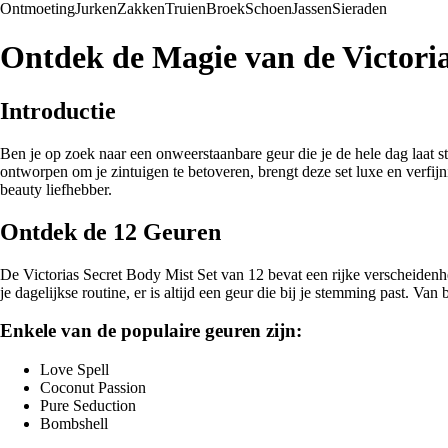
Ontmoeting
Jurken
Zakken
Truien
Broek
Schoen
Jassen
Sieraden
Ontdek de Magie van de Victoria
Introductie
Ben je op zoek naar een onweerstaanbare geur die je de hele dag laat st
ontworpen om je zintuigen te betoveren, brengt deze set luxe en verfi
beauty liefhebber.
Ontdek de 12 Geuren
De Victorias Secret Body Mist Set van 12 bevat een rijke verscheidenhe
je dagelijkse routine, er is altijd een geur die bij je stemming past. Va
Enkele van de populaire geuren zijn:
Love Spell
Coconut Passion
Pure Seduction
Bombshell