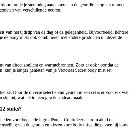
Hierdoor kun je je stemming aanpassen aan de geur die je op dat moment
genieten van verschillende geuren.
s van het tijdstip van de dag of de gelegenheid. Bijvoorbeeld, lichtere
n je de body mists ook combineren met andere producten uit dezelfde
urt van direct zonlicht en warmtebronnen. Zorg er ook voor dat de
 kun je langer genieten van je Victorias Secret body mist set.
keuze. Door de diverse selectie van geuren in één set is er voor elk wat
 stijl uit, wat het tot een gewild cadeau maakt.
 12 stuks?
igheden voor bepaalde ingrediënten. Controleer daarom altijd de
menstelling van de geuren en kiezen voor body mists die passen bij jouw