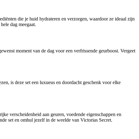
rediënten die je huid hydrateren en verzorgen, waardoor ze ideaal zijn
e hele dag meegaat.
 gewenst moment van de dag voor een verfrissende geurboost. Vergeet
ezen, is deze set een luxueus en doordacht geschenk voor elke
en rijke verscheidenheid aan geuren, voedende eigenschappen en
de set en omhul jezelf in de weelde van Victorias Secret.