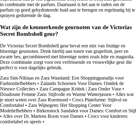
in combinatie met de parfum. Daarnaast is het aan te raden om de
parfum op goed gehydrateerde huid aan te brengen en regelmatig bij te
sprayen gedurende de dag.
Wat zijn de kenmerkende geurnoten van de Victorias
Secret Bombshell geur?
De Victorias Secret Bombshell geur bevat een mix van fruitige en
bloemige geurnoten. Denk hierbij aan tonen van grapefruit, peer en
zwarte bes, gecombineerd met bloemige noten zoals lelie en magnolia.
Deze combinatie zorgt voor een verfrissende en vrouwelijke geur die
perfect is voor dagelijks gebruik.
Zara Sint-Niklaas en Zara Waasland: Een Shoppingparadijs voor
Fashionliefhebbers
•
Zalando Schoenen Voor Dames: Ontdek de
Nieuwe Collecties
•
Zara Campagne Kritiek | Zara Onder Vuur
•
Doudoune Femme Zara: Stijlvolle en Warme Winterjassen
•
Alles wat
je moet weten over Zara Roermond
•
Crocs Plateforme: Stijlvol en
Comfortabel
•
Zara Wijnegem: Het Shopping Center Voor
Modeliefhebbers
•
Birkenstock Sandalen voor Dames: Comfort en Stijl
•
Alles over Dr. Martens Boots voor Dames
•
Crocs voor kinderen:
comfortabel en speels
•