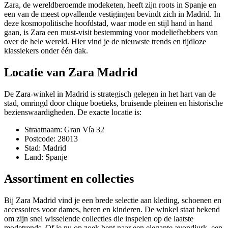
Zara, de wereldberoemde modeketen, heeft zijn roots in Spanje en
een van de meest opvallende vestigingen bevindt zich in Madrid. In
deze kosmopolitische hoofdstad, waar mode en stijl hand in hand
gaan, is Zara een must-visit bestemming voor modeliefhebbers van
over de hele wereld. Hier vind je de nieuwste trends en tijdloze
klassiekers onder één dak.
Locatie van Zara Madrid
De Zara-winkel in Madrid is strategisch gelegen in het hart van de
stad, omringd door chique boetieks, bruisende pleinen en historische
bezienswaardigheden. De exacte locatie is:
Straatnaam: Gran Vía 32
Postcode: 28013
Stad: Madrid
Land: Spanje
Assortiment en collecties
Bij Zara Madrid vind je een brede selectie aan kleding, schoenen en
accessoires voor dames, heren en kinderen. De winkel staat bekend
om zijn snel wisselende collecties die inspelen op de laatste
modetrends. Of je nu op zoek bent naar een elegante avondjurk, een