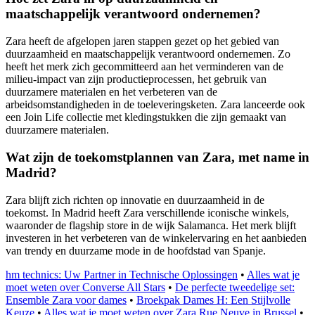
maatschappelijk verantwoord ondernemen?
Zara heeft de afgelopen jaren stappen gezet op het gebied van
duurzaamheid en maatschappelijk verantwoord ondernemen. Zo
heeft het merk zich gecommitteerd aan het verminderen van de
milieu-impact van zijn productieprocessen, het gebruik van
duurzamere materialen en het verbeteren van de
arbeidsomstandigheden in de toeleveringsketen. Zara lanceerde ook
een Join Life collectie met kledingstukken die zijn gemaakt van
duurzamere materialen.
Wat zijn de toekomstplannen van Zara, met name in
Madrid?
Zara blijft zich richten op innovatie en duurzaamheid in de
toekomst. In Madrid heeft Zara verschillende iconische winkels,
waaronder de flagship store in de wijk Salamanca. Het merk blijft
investeren in het verbeteren van de winkelervaring en het aanbieden
van trendy en duurzame mode in de hoofdstad van Spanje.
hm technics: Uw Partner in Technische Oplossingen
•
Alles wat je
moet weten over Converse All Stars
•
De perfecte tweedelige set:
Ensemble Zara voor dames
•
Broekpak Dames H: Een Stijlvolle
Keuze
•
Alles wat je moet weten over Zara Rue Neuve in Brussel
•