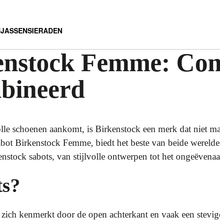
N
JASSEN
SIERADEN
enstock Femme: Com
mbineerd
volle schoenen aankomt, is Birkenstock een merk dat niet m
abot Birkenstock Femme, biedt het beste van beide werelden
nstock sabots, van stijlvolle ontwerpen tot het ongeëvenaa
ts?
t zich kenmerkt door de open achterkant en vaak een stevig