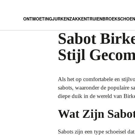
ONTMOETING
JURKEN
ZAKKEN
TRUIEN
BROEK
SCHOE
Sabot Birk
Stijl Geco
Als het op comfortabele en stijl
sabots, waaronder de populaire s
diepe duik in de wereld van Birke
Wat Zijn Sabo
Sabots zijn een type schoeisel da