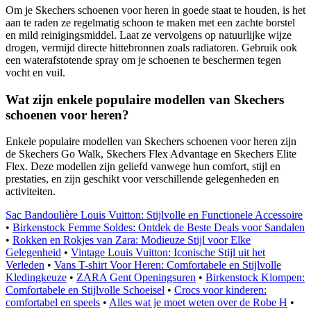
Om je Skechers schoenen voor heren in goede staat te houden, is het
aan te raden ze regelmatig schoon te maken met een zachte borstel
en mild reinigingsmiddel. Laat ze vervolgens op natuurlijke wijze
drogen, vermijd directe hittebronnen zoals radiatoren. Gebruik ook
een waterafstotende spray om je schoenen te beschermen tegen
vocht en vuil.
Wat zijn enkele populaire modellen van Skechers
schoenen voor heren?
Enkele populaire modellen van Skechers schoenen voor heren zijn
de Skechers Go Walk, Skechers Flex Advantage en Skechers Elite
Flex. Deze modellen zijn geliefd vanwege hun comfort, stijl en
prestaties, en zijn geschikt voor verschillende gelegenheden en
activiteiten.
Sac Bandoulière Louis Vuitton: Stijlvolle en Functionele Accessoire
•
Birkenstock Femme Soldes: Ontdek de Beste Deals voor Sandalen
•
Rokken en Rokjes van Zara: Modieuze Stijl voor Elke
Gelegenheid
•
Vintage Louis Vuitton: Iconische Stijl uit het
Verleden
•
Vans T-shirt Voor Heren: Comfortabele en Stijlvolle
Kledingkeuze
•
ZARA Gent Openingsuren
•
Birkenstock Klompen:
Comfortabele en Stijlvolle Schoeisel
•
Crocs voor kinderen:
comfortabel en speels
•
Alles wat je moet weten over de Robe H
•