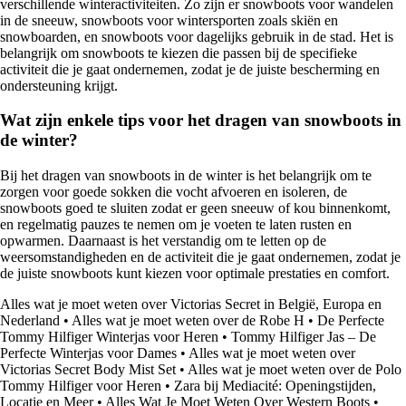
verschillende winteractiviteiten. Zo zijn er snowboots voor wandelen
in de sneeuw, snowboots voor wintersporten zoals skiën en
snowboarden, en snowboots voor dagelijks gebruik in de stad. Het is
belangrijk om snowboots te kiezen die passen bij de specifieke
activiteit die je gaat ondernemen, zodat je de juiste bescherming en
ondersteuning krijgt.
Wat zijn enkele tips voor het dragen van snowboots in
de winter?
Bij het dragen van snowboots in de winter is het belangrijk om te
zorgen voor goede sokken die vocht afvoeren en isoleren, de
snowboots goed te sluiten zodat er geen sneeuw of kou binnenkomt,
en regelmatig pauzes te nemen om je voeten te laten rusten en
opwarmen. Daarnaast is het verstandig om te letten op de
weersomstandigheden en de activiteit die je gaat ondernemen, zodat je
de juiste snowboots kunt kiezen voor optimale prestaties en comfort.
Alles wat je moet weten over Victorias Secret in België, Europa en
Nederland
•
Alles wat je moet weten over de Robe H
•
De Perfecte
Tommy Hilfiger Winterjas voor Heren
•
Tommy Hilfiger Jas – De
Perfecte Winterjas voor Dames
•
Alles wat je moet weten over
Victorias Secret Body Mist Set
•
Alles wat je moet weten over de Polo
Tommy Hilfiger voor Heren
•
Zara bij Mediacité: Openingstijden,
Locatie en Meer
•
Alles Wat Je Moet Weten Over Western Boots
•