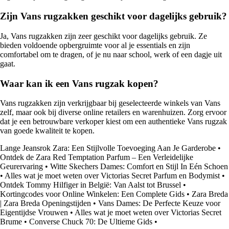
Zijn Vans rugzakken geschikt voor dagelijks gebruik?
Ja, Vans rugzakken zijn zeer geschikt voor dagelijks gebruik. Ze
bieden voldoende opbergruimte voor al je essentials en zijn
comfortabel om te dragen, of je nu naar school, werk of een dagje uit
gaat.
Waar kan ik een Vans rugzak kopen?
Vans rugzakken zijn verkrijgbaar bij geselecteerde winkels van Vans
zelf, maar ook bij diverse online retailers en warenhuizen. Zorg ervoor
dat je een betrouwbare verkoper kiest om een authentieke Vans rugzak
van goede kwaliteit te kopen.
Lange Jeansrok Zara: Een Stijlvolle Toevoeging Aan Je Garderobe
•
Ontdek de Zara Red Temptation Parfum – Een Verleidelijke
Geurervaring
•
Witte Skechers Dames: Comfort en Stijl In Eén Schoen
•
Alles wat je moet weten over Victorias Secret Parfum en Bodymist
•
Ontdek Tommy Hilfiger in België: Van Aalst tot Brussel
•
Kortingcodes voor Online Winkelen: Een Complete Gids
•
Zara Breda
| Zara Breda Openingstijden
•
Vans Dames: De Perfecte Keuze voor
Eigentijdse Vrouwen
•
Alles wat je moet weten over Victorias Secret
Brume
•
Converse Chuck 70: De Ultieme Gids
•