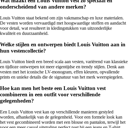
Wat maakt een Louis Vuitton vest zo speciaal en
onderscheidend van andere merken?
Louis Vuitton staat bekend om zijn vakmanschap en luxe materialen.
De vesten worden vervaardigd met hoogwaardige stoffen en aandacht
voor detail, wat resulteert in kledingstukken van uitzonderlijke
kwaliteit en duurzaamheid.
Welke stijlen en ontwerpen biedt Louis Vuitton aan in
hun vestencollectie?
Louis Vuitton biedt een breed scala aan vesten, variërend van klassieke
en tijdloze ontwerpen tot meer eigentijdse en trendy stijlen. Denk aan
vesten met het iconische LV-monogram, effen kleuren, opvallende
prints en unieke details die de signatuur van het merk weerspiegelen.
Hoe kan men het beste een Louis Vuitton vest
combineren in een outfit voor verschillende
gelegenheden?
Een Louis Vuitton vest kan op verschillende manieren gestyled
worden, afhankelijk van de gelegenheid. Voor een formele look kan
het vest gecombineerd worden met een blouse en pantalon, terwijl het
voor een meer casual uitstraling perfect past bij een jeans en T-shirt.