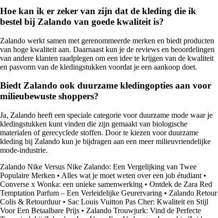
Hoe kan ik er zeker van zijn dat de kleding die ik
bestel bij Zalando van goede kwaliteit is?
Zalando werkt samen met gerenommeerde merken en biedt producten
van hoge kwaliteit aan. Daarnaast kun je de reviews en beoordelingen
van andere klanten raadplegen om een idee te krijgen van de kwaliteit
en pasvorm van de kledingstukken voordat je een aankoop doet.
Biedt Zalando ook duurzame kledingopties aan voor
milieubewuste shoppers?
Ja, Zalando heeft een speciale categorie voor duurzame mode waar je
kledingstukken kunt vinden die zijn gemaakt van biologische
materialen of gerecyclede stoffen. Door te kiezen voor duurzame
kleding bij Zalando kun je bijdragen aan een meer milieuvriendelijke
mode-industrie.
Zalando Nike Versus Nike Zalando: Een Vergelijking van Twee
Populaire Merken
•
Alles wat je moet weten over een job étudiant
•
Converse x Wonka: een unieke samenwerking
•
Ontdek de Zara Red
Temptation Parfum – Een Verleidelijke Geurervaring
•
Zalando Retour
Colis & Retourduur
•
Sac Louis Vuitton Pas Cher: Kwaliteit en Stijl
Voor Een Betaalbare Prijs
•
Zalando Trouwjurk: Vind de Perfecte