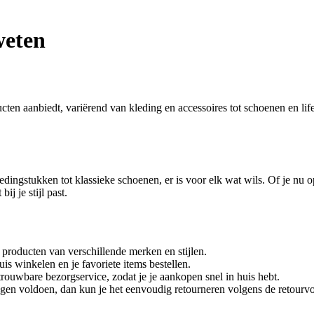
weten
ten aanbiedt, variërend van kleding en accessoires tot schoenen en lif
dingstukken tot klassieke schoenen, er is voor elk wat wils. Of je nu o
j je stijl past.
producten van verschillende merken en stijlen.
is winkelen en je favoriete items bestellen.
rouwbare bezorgservice, zodat je je aankopen snel in huis hebt.
ingen voldoen, dan kun je het eenvoudig retourneren volgens de retou