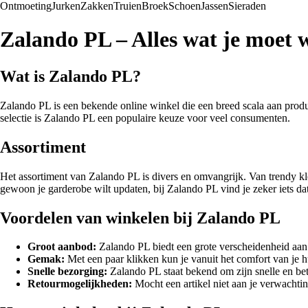
Ontmoeting
Jurken
Zakken
Truien
Broek
Schoen
Jassen
Sieraden
Zalando PL – Alles wat je moet 
Wat is Zalando PL?
Zalando PL is een bekende online winkel die een breed scala aan produc
selectie is Zalando PL een populaire keuze voor veel consumenten.
Assortiment
Het assortiment van Zalando PL is divers en omvangrijk. Van trendy kle
gewoon je garderobe wilt updaten, bij Zalando PL vind je zeker iets dat bi
Voordelen van winkelen bij Zalando PL
Groot aanbod:
Zalando PL biedt een grote verscheidenheid aan 
Gemak:
Met een paar klikken kun je vanuit het comfort van je hu
Snelle bezorging:
Zalando PL staat bekend om zijn snelle en bet
Retourmogelijkheden:
Mocht een artikel niet aan je verwacht