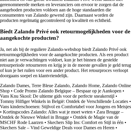
gerenommeerde merken en leveranciers om ervoor te zorgen dat de
aangeboden producten voldoen aan de hoge standaarden die
consumenten van Zalando gewend zijn. Daarnaast worden de
producten regelmatig gecontroleerd op kwaliteit en echtheid.
Biedt Zalando Privé ook retourmogelijkheden voor de
aangekochte producten?
Ja, net als bij de reguliere Zalando-webshop biedt Zalando Privé ook
retourmogelijkheden voor de aangekochte producten. Als een product
niet aan je verwachtingen voldoet, kun je het binnen de gestelde
retourperiode retourneren en krijg je in de meeste gevallen je geld terug
of kun je het ruilen voor een ander product. Het retourproces verloopt
doorgaans soepel en klantvriendelijk.
Zalando Dames, Terre Bleue Zalando, Zalando Home, Zalando Online
Shop
•
Code Promo Zalando Belgique – Bespaar op je Aankopen
•
Vans Knu Skool: De ultieme gids voor de perfecte sneakerstijl
•
Tommy Hilfiger Winkels in België: Ontdek de Verschillende Locaties
•
Vans kinderschoenen: Stijlvol en Comfortabel voor Jongens en Meisjes
•
Kortingscodes Zalando: Alles wat je moet weten
•
Zara Brugge –
Ontdek de Nieuwe Winkel in Brugge
•
Ontdek de Magie van de
MSCHF Rode Laarzen
•
Skechers Slip Ins: Comfort en Stijl in één
•
Skechers Sale – Vind Geweldige Deals voor Dames en Heren
•