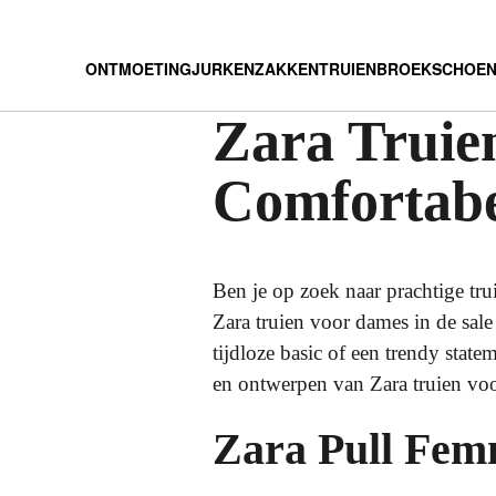
ONTMOETING
JURKEN
ZAKKEN
TRUIEN
BROEK
SCHOE
Zara Truien
Comfortab
Ben je op zoek naar prachtige tr
Zara truien voor dames in de sale
tijdloze basic of een trendy state
en ontwerpen van Zara truien voo
Zara Pull Fem