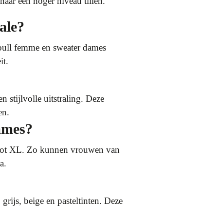
aar een hoger niveau tillen.
ale?
a pull femme en sweater dames
it.
stijlvolle uitstraling. Deze
en.
ames?
S tot XL. Zo kunnen vrouwen van
a.
 grijs, beige en pasteltinten. Deze