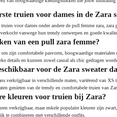
rd van hoogwaardige kledingstukken die jouw uitstraling n
rste truien voor dames in de Zara s
te truien voor dames onder andere de pull femme zara, zar
uitverkocht vanwege hun trendy ontwerpen en goede kwalite
ken van een pull zara femme?
 om zijn comfortabele pasvorm, hoogwaardige materialen en 
ieke details en kunnen zowel casual als chic gedragen word
eschikbaar voor de Zara sweater d
ans verkrijgbaar in verschillende maten, variërend van X
aten genieten van de trendy en comfortabele truien van Zar
re kleuren voor truien bij Zara?
euren verkrijgbaar, maar enkele populaire kleuren zijn zwart,
ijk te combineren met verschillende outfits.